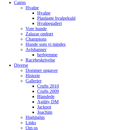
Cairns
Hvalpe
Hvalpe
Planlagte hvalpekuld
Hvalpegalleri
Vore hunde
Zalazar opdræt
Champions
Hunde som vi mindes
Avlshanner
herhjemme
Racebeskrivelse
Diverse
Dommer opgaver
Historie
Gallerier
Crufts 2010
Crufts 2009
Blandede
Agility DM
Jackpot
Joachim
Highlights
Links
Om os