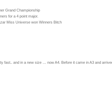
d her Grand Championship
ers for a 4 point major.
azar Miss Universe won Winners Bitch
 fast.. and in a new size … now A4. Before it came in A3 and arrived 