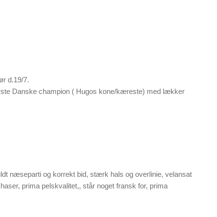
ør d.19/7.
 første Danske champion ( Hugos kone/kæreste) med lækker
ldt næseparti og korrekt bid, stærk hals og overlinie, velansat
aser, prima pelskvalitet,, står noget fransk for, prima