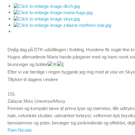
Dejlig dag på DTK udstillingen i Kolding. Hundene fik nogle fine krit
Hugos allersødeste Maria havde julegaver med og hans roset som
brunsviger og bobler
Efter vi var færdige i ringen hyggede jeg mig med at vise en Skye 
Tillykke til dagens vindere
1SL
Zalazar Miss Universe/Missy
Feminin og kompakt tæve af prima type og størrelse, lille udtryksf
hale, velvinklet skulder, udmærket forbryst, velformet dyb brystka
benstammer og poter, bevæger sig jordvindende og effektivt, dej
Pam Nicolai