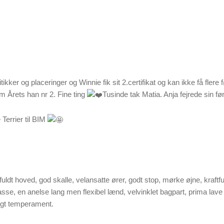
ikker og placeringer og Winnie fik sit 2.certifikat og kan ikke få flere f
 Årets han nr 2. Fine ting
Tusinde tak Matia. Anja fejrede sin
Terrier til BIM
uldt hoved, god skalle, velansatte ører, godt stop, mørke øjne, kraftfu
sse, en anelse lang men flexibel lænd, velvinklet bagpart, prima lave h
ligt temperament.