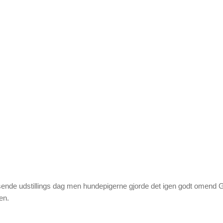
nde udstillings dag men hundepigerne gjorde det igen godt omend GurL
en.