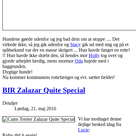
Hundene gøede udenfor og jeg bad dem om at stoppe .... Det
virkede ikke, så jeg gik udenfor og
Stacy
gik ud med mig og på et
splitsekund var der en masse skrigeri ... Hun havde fanget en rotte!
!! Hun havde ikke dræbt den, så hendes mor
Holly
tog over og
gjorde arbejdet færdig, mens mormor
Oda
hujede med i
baggrunden.
Dygtige hunde!
Nu kommer kommunens rottefænger og evt. sætter fælder!
BIR Zalazar Quite Special
Detaljer
Lørdag, 21. maj 2016
Vi har modtaget denne
dejlige besked idag fra
Lucie
:
Ruby did it again!