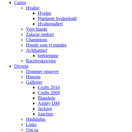
Cairns
Hvalpe
Hvalpe
Planlagte hvalpekuld
Hvalpegalleri
Vore hunde
Zalazar opdræt
Champions
Hunde som vi mindes
Avlshanner
herhjemme
Racebeskrivelse
Diverse
Dommer opgaver
Historie
Gallerier
Crufts 2010
Crufts 2009
Blandede
Agility DM
Jackpot
Joachim
Highlights
Links
Om os