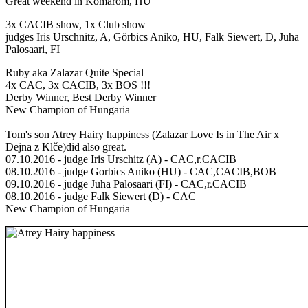
Great weekend in Komarom, HU
3x CACIB show, 1x Club show
judges Iris Urschnitz, A, Görbics Aniko, HU, Falk Siewert, D, Juha
Palosaari, FI
Ruby aka Zalazar Quite Special
4x CAC, 3x CACIB, 3x BOS !!!
Derby Winner, Best Derby Winner
New Champion of Hungaria
Tom's son Atrey Hairy happiness (Zalazar Love Is in The Air x
Dejna z Klče)did also great.
07.10.2016 - judge Iris Urschitz (A) - CAC,r.CACIB
08.10.2016 - judge Gorbics Aniko (HU) - CAC,CACIB,BOB
09.10.2016 - judge Juha Palosaari (FI) - CAC,r.CACIB
08.10.2016 - judge Falk Siewert (D) - CAC
New Champion of Hungaria