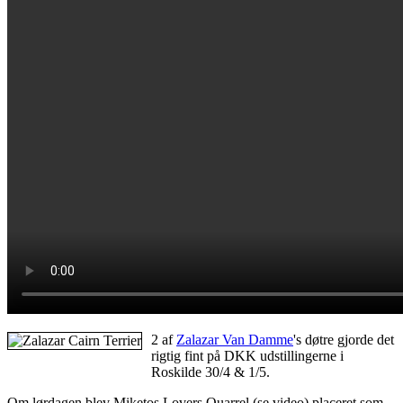
2 af
Zalazar Van Damme
's døtre gjorde det
rigtig fint på DKK udstillingerne i
Roskilde 30/4 & 1/5.
Om lørdagen blev Miketos Lovers Quarrel (se video) placeret som