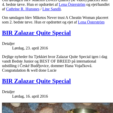
4. bedste tæve. Hun er opdrættet af
Lena Österström
og ejet/handlet
af
Cathrine R. Hunsnes
/
Line Sandli
.
Om søndagen blev Miketos Never trust A Cheatin Woman placeret
som 2. bedste tæve. Hun er opdrættet og ejet af
Lena Österström
BIR Zalazar Quite Special
Detaljer
Lørdag, 23. april 2016
Dejlige nyheder fra Tjekkiet hvor Zalazar Quite Special igen i dag
vandt Bedste Junior og BEST OF BREED på international
udstilling i České Budějovice, dommer Hana Vojačková.
Congratulation & well done Lucie
BIR Zalazar Quite Special
Detaljer
Lørdag, 16. april 2016