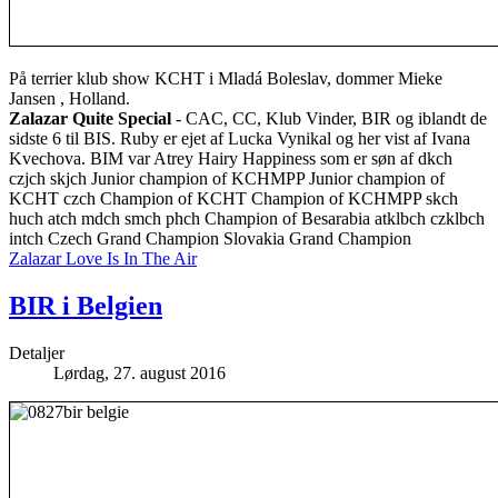
På terrier klub show KCHT i Mladá Boleslav, dommer Mieke
Jansen , Holland.
Zalazar Quite Special
- CAC, CC, Klub Vinder, BIR og iblandt de
sidste 6 til BIS. Ruby er ejet af Lucka Vynikal og her vist af Ivana
Kvechova. BIM var Atrey Hairy Happiness som er søn af dkch
czjch skjch Junior champion of KCHMPP Junior champion of
KCHT czch Champion of KCHT Champion of KCHMPP skch
huch atch mdch smch phch Champion of Besarabia atklbch czklbch
intch Czech Grand Champion Slovakia Grand Champion
Zalazar Love Is In The Air
BIR i Belgien
Detaljer
Lørdag, 27. august 2016