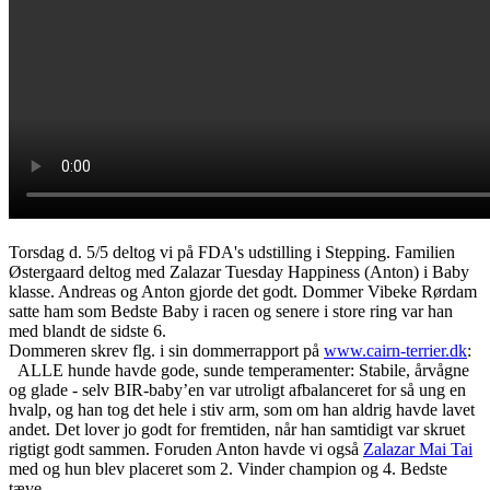
Torsdag d. 5/5 deltog vi på FDA's udstilling i Stepping. Familien
Østergaard deltog med Zalazar Tuesday Happiness (Anton) i Baby
klasse. Andreas og Anton gjorde det godt. Dommer Vibeke Rørdam
satte ham som Bedste Baby i racen og senere i store ring var han
med blandt de sidste 6.
Dommeren skrev flg. i sin dommerrapport på
www.cairn-terrier.dk
:
ALLE hunde havde gode, sunde temperamenter: Stabile, årvågne
og glade - selv BIR-baby’en var utroligt afbalanceret for så ung en
hvalp, og han tog det hele i stiv arm, som om han aldrig havde lavet
andet. Det lover jo godt for fremtiden, når han samtidigt var skruet
rigtigt godt sammen. Foruden Anton havde vi også
Zalazar Mai Tai
med og hun blev placeret som 2. Vinder champion og 4. Bedste
tæve.