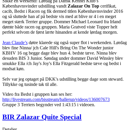
Sikke en weekend! Lørdag på Dansk Kennel Klub’s
Københavnsvinder udstilling vandt
Zalazar On Top
cerifikat,
cacib, Bedst i Racen og fik dermed titlen Københavnsvinder 2016
og så sluttede han af på bedste vis med at blive nr 4 i en meget
meget stærk Terrier gruppe. Dommer Michael Leonard fra Irland
dømte både racen og gruppen. Maria Gratved viste Topper helt
perfekt selvom de først lærte hinanden at kende lørdag morgen.
Jean Claude’s
døtre klarede sig også super flot i weekenden. Lørdag
blev fine Ninna/ jch Cale Hill's Bring On The Wonder junior
KBHV 16 og begge dage blev hun 4. bedste tæve. Ninna blev
desuden BIS 3 Junior. Søndag under dommer David Winsley blev
smukke Ella /ch Jay's Joy's Ella Fitzgerald bedste tæve og bedst i
modsat køn.
Selv var jeg optaget på DKK's udstilling begge dage som steward.
Tillykke og tusinde tak til alle.
Video fra Bedst i gruppen kan ses her:
http://livestream.com/bisstream/ballerup/videos/136007673
Gruppe 3 Terriers begynder ved 1:43:15 i videoen.
BIR Zalazar Quite Special
Detaljer