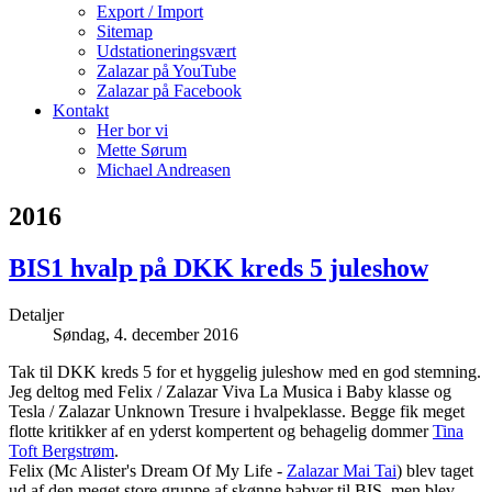
Export / Import
Sitemap
Udstationeringsvært
Zalazar på YouTube
Zalazar på Facebook
Kontakt
Her bor vi
Mette Sørum
Michael Andreasen
2016
BIS1 hvalp på DKK kreds 5 juleshow
Detaljer
Søndag, 4. december 2016
Tak til DKK kreds 5 for et hyggelig juleshow med en god stemning.
Jeg deltog med Felix / Zalazar Viva La Musica i Baby klasse og
Tesla / Zalazar Unknown Tresure i hvalpeklasse. Begge fik meget
flotte kritikker af en yderst kompertent og behagelig dommer
Tina
Toft Bergstrøm
.
Felix (Mc Alister's Dream Of My Life -
Zalazar Mai Tai
) blev taget
ud af den meget store gruppe af skønne babyer til BIS, men blev