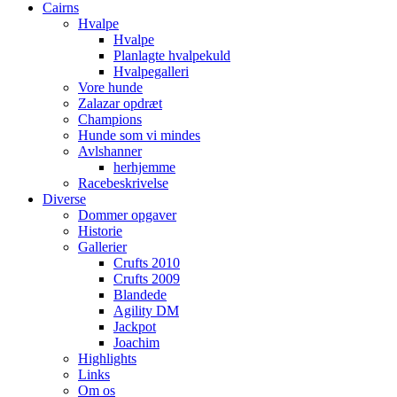
Cairns
Hvalpe
Hvalpe
Planlagte hvalpekuld
Hvalpegalleri
Vore hunde
Zalazar opdræt
Champions
Hunde som vi mindes
Avlshanner
herhjemme
Racebeskrivelse
Diverse
Dommer opgaver
Historie
Gallerier
Crufts 2010
Crufts 2009
Blandede
Agility DM
Jackpot
Joachim
Highlights
Links
Om os