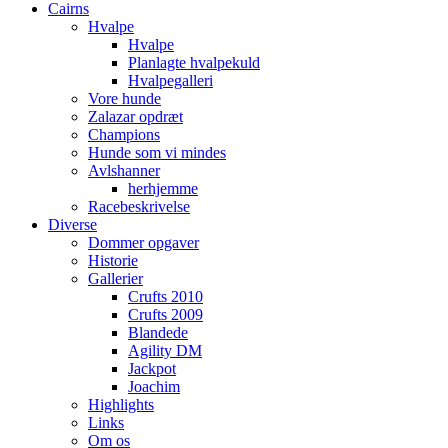
Cairns
Hvalpe
Hvalpe
Planlagte hvalpekuld
Hvalpegalleri
Vore hunde
Zalazar opdræt
Champions
Hunde som vi mindes
Avlshanner
herhjemme
Racebeskrivelse
Diverse
Dommer opgaver
Historie
Gallerier
Crufts 2010
Crufts 2009
Blandede
Agility DM
Jackpot
Joachim
Highlights
Links
Om os