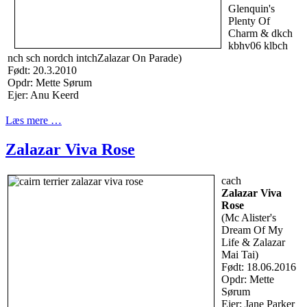
Glenquin's
Plenty Of
Charm & dkch
kbhv06 klbch
nch sch nordch intchZalazar On Parade)
Født: 20.3.2010
Opdr: Mette Sørum
Ejer: Anu Keerd
Læs mere …
Zalazar Viva Rose
cach
Zalazar Viva
Rose
(Mc Alister's
Dream Of My
Life & Zalazar
Mai Tai)
Født: 18.06.2016
Opdr: Mette
Sørum
Ejer: Jane Parker