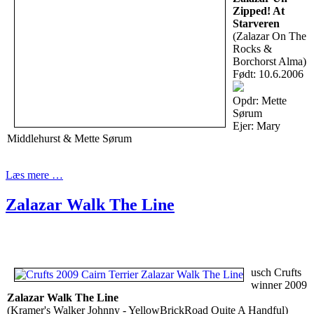
Zipped! At
Starveren
(Zalazar On The
Rocks &
Borchorst Alma)
Født: 10.6.2006
Opdr: Mette
Sørum
Ejer: Mary
Middlehurst & Mette Sørum
Læs mere …
Zalazar Walk The Line
usch Crufts
winner 2009
Zalazar Walk The Line
(Kramer's Walker Johnny - YellowBrickRoad Quite A Handful)