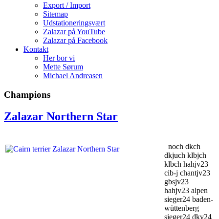
Export / Import
Sitemap
Udstationeringsvært
Zalazar på YouTube
Zalazar på Facebook
Kontakt
Her bor vi
Mette Sørum
Michael Andreasen
Champions
Zalazar Northern Star
noch dkch
dkjuch klbjch
klbch hahjv23
cib-j chantjv23
gbsjv23
hahjv23 alpen
sieger24 baden-
wüttenberg
sieger24 dkv24