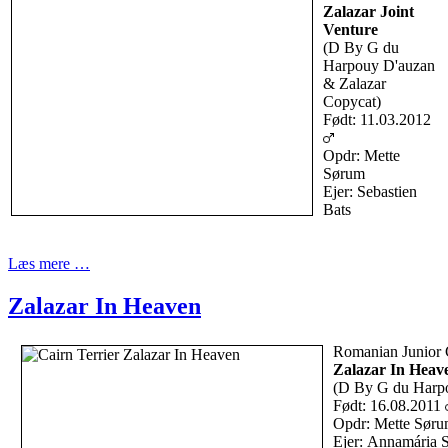
Zalazar Joint
Venture
(D By G du
Harpouy D'auzan
& Zalazar
Copycat)
Født: 11.03.2012
Opdr: Mette
Sørum
Ejer: Sebastien
Bats
Læs mere …
Zalazar In Heaven
Romanian Junior
Zalazar In Heav
(D By G du Harpo
Født: 16.08.2011
Opdr: Mette Sør
Ejer: Annamária S