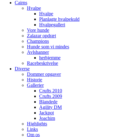
Cairns
Hvalpe
Hvalpe
Planlagte hvalpekuld
Hvalpegalleri
Vore hunde
Zalazar opdræt
Champions
Hunde som vi mindes
Avlshanner
herhjemme
Racebeskrivelse
Diverse
Dommer opgaver
Historie
Gallerier
Crufts 2010
Crufts 2009
Blandede
Agility DM
Jackpot
Joachim
Highlights
Links
Om os