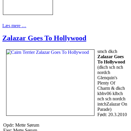
Læs mere …
Zalazar Goes To Hollywood
smch dkch
Zalazar Goes
To Hollywood
(dkch sch nch
nordch
Glenquin's
Plenty Of
Charm & dkch
kbhv06 klbch
nch sch nordch
intchZalazar On
Parade)
Født: 20.3.2010
Opdr: Mette Sørum
Ejer: Mette Sørum