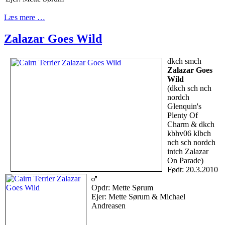
Læs mere …
Zalazar Goes Wild
dkch smch
Zalazar Goes
Wild
(dkch sch nch
nordch
Glenquin's
Plenty Of
Charm & dkch
kbhv06 klbch
nch sch nordch
intch Zalazar
On Parade)
Født: 20.3.2010
Opdr: Mette Sørum
Ejer: Mette Sørum & Michael
Andreasen