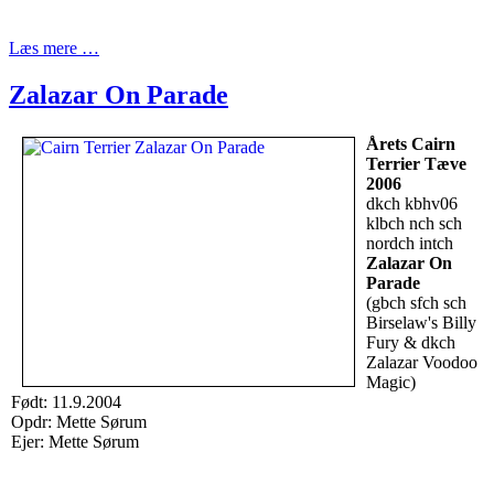
Læs mere …
Zalazar On Parade
Årets Cairn
Terrier Tæve
2006
dkch kbhv06
klbch nch sch
nordch intch
Zalazar On
Parade
(gbch sfch sch
Birselaw's Billy
Fury & dkch
Zalazar Voodoo
Magic)
Født: 11.9.2004
Opdr: Mette Sørum
Ejer: Mette Sørum