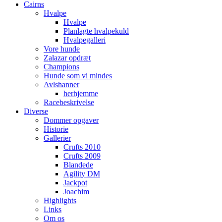
Cairns
Hvalpe
Hvalpe
Planlagte hvalpekuld
Hvalpegalleri
Vore hunde
Zalazar opdræt
Champions
Hunde som vi mindes
Avlshanner
herhjemme
Racebeskrivelse
Diverse
Dommer opgaver
Historie
Gallerier
Crufts 2010
Crufts 2009
Blandede
Agility DM
Jackpot
Joachim
Highlights
Links
Om os