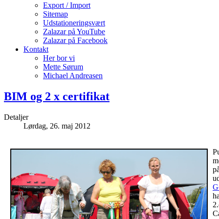
Export / Import
Sitemap
Udstationeringsvært
Zalazar på YouTube
Zalazar på Facebook
Kontakt
Her bor vi
Mette Sørum
Michael Andreasen
BIM og 2 x certifikat
Detaljer
Lørdag, 26. maj 2012
P
m
p
ud
G
h
2
.
C