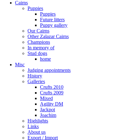
Cairns
Puppies
Puppies
Future litters
Puppy gallery
Our Cairns
Other Zalazar Cairns
Champions
In memory of
Stud dogs
home
Misc
Judging appointments
History
Galleries
Crufts 2010
Crufts 2009
Mixed
Agility DM
Jackpot
Joachim
Highlights
Links
About us
Export / Import