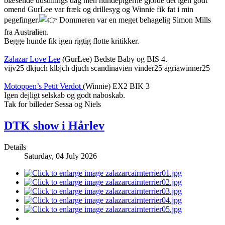
blæsende udstillings dag men hundepigerne gjorde det igen godt
omend GurLee var fræk og drillesyg og Winnie fik fat i min
pegefinger.
Dommeren var en meget behagelig Simon Mills
fra Australien.
Begge hunde fik igen rigtig flotte kritikker.
Zalazar Love Lee
(GurLee) Bedste Baby og BIS 4.
vijv25 dkjuch klbjch djuch scandinavien vinder25 agriawinner25
Motoppen’s Petit Verdot
(Winnie) EX2 BIK 3
Igen dejligt selskab og godt naboskab.
Tak for billeder Sessa og Niels
DTK show i Hårlev
Details
Saturday, 04 July 2026