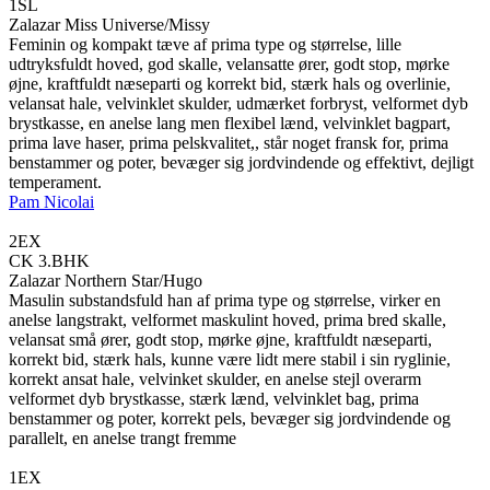
1SL
Zalazar Miss Universe/Missy
Feminin og kompakt tæve af prima type og størrelse, lille
udtryksfuldt hoved, god skalle, velansatte ører, godt stop, mørke
øjne, kraftfuldt næseparti og korrekt bid, stærk hals og overlinie,
velansat hale, velvinklet skulder, udmærket forbryst, velformet dyb
brystkasse, en anelse lang men flexibel lænd, velvinklet bagpart,
prima lave haser, prima pelskvalitet,, står noget fransk for, prima
benstammer og poter, bevæger sig jordvindende og effektivt, dejligt
temperament.
Pam Nicolai
2EX
CK 3.BHK
Zalazar Northern Star/Hugo
Masulin substandsfuld han af prima type og størrelse, virker en
anelse langstrakt, velformet maskulint hoved, prima bred skalle,
velansat små ører, godt stop, mørke øjne, kraftfuldt næseparti,
korrekt bid, stærk hals, kunne være lidt mere stabil i sin ryglinie,
korrekt ansat hale, velvinket skulder, en anelse stejl overarm
velformet dyb brystkasse, stærk lænd, velvinklet bag, prima
benstammer og poter, korrekt pels, bevæger sig jordvindende og
parallelt, en anelse trangt fremme
1EX