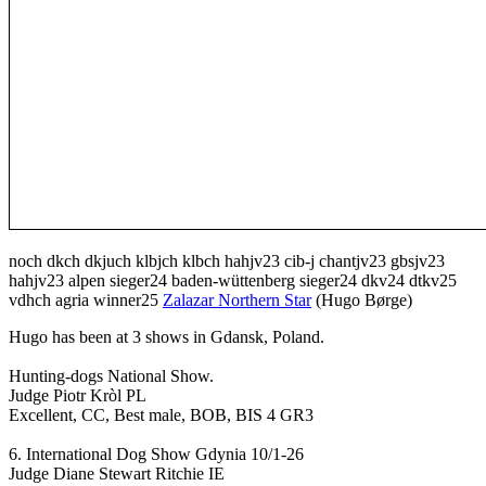
noch dkch dkjuch klbjch klbch hahjv23 cib-j chantjv23 gbsjv23
hahjv23 alpen sieger24 baden-wüttenberg sieger24 dkv24 dtkv25
vdhch agria winner25
Zalazar Northern Star
(Hugo Børge)
Hugo has been at 3 shows in Gdansk, Poland.
Hunting-dogs National Show.
Judge Piotr Kròl PL
Excellent, CC, Best male, BOB, BIS 4 GR3
6. International Dog Show Gdynia 10/1-26
Judge Diane Stewart Ritchie IE