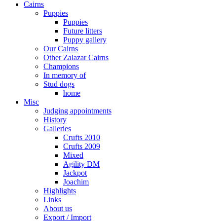
Cairns
Puppies
Puppies
Future litters
Puppy gallery
Our Cairns
Other Zalazar Cairns
Champions
In memory of
Stud dogs
home
Misc
Judging appointments
History
Galleries
Crufts 2010
Crufts 2009
Mixed
Agility DM
Jackpot
Joachim
Highlights
Links
About us
Export / Import